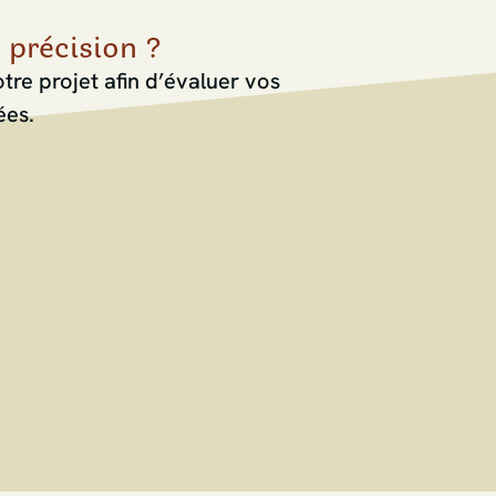
précision ?
re projet afin d’évaluer vos
ées.