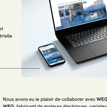
et
rielle
Nous avons eu le plaisir de collaborer avec
WEG
WEG
, fabricant de moteurs électriques, variate