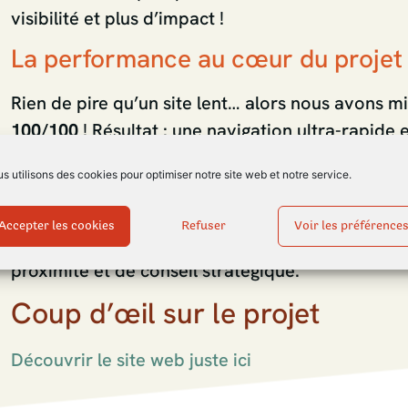
visibilité et plus d’impact !
La performance au cœur du projet
Rien de pire qu’un site lent… alors nous avons mis
100/100
! Résultat : une navigation ultra-rapide e
smartphone, tablette ou ordinateur.
s utilisons des cookies pour optimiser notre site web et notre service.
Une collaboration de confiance
Accepter les cookies
Refuser
Voir les préférence
Ce projet a été réalisé par
2L’AGENCE
, en colla
proximité et de conseil stratégique.
Coup d’œil sur le projet
Découvrir le site web juste ici