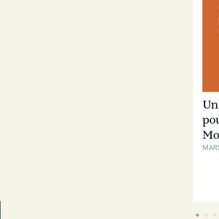
Identité graphique et
Un
site web, Euro-
po
Immobilier fait peau
Mo
neuve
MAR
SEPTEMBRE 2025
#PROJETS CLIENTS