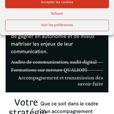
Accepter les cookies
Nous plaçons la montée en compétence
au cœur de notre accompagnement.
Refuser
Audits, formations et accompagnement
Voir les préférences
opérationnel permettent à vos équipes
de gagner en autonomie et de mieux
maîtriser les enjeux de leur
communication.
Audits de communication, audit digital
Formations sur mesure QUALIOPI
Accompagnement et transmission des
savoir-faire
Votre
Que ce soit dans le cadre
stratégie
d’un accompagnement