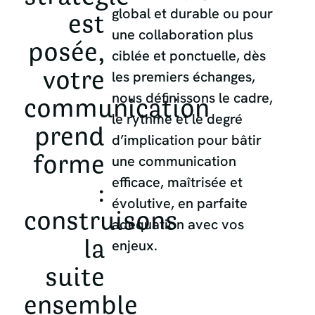
global et durable ou pour
est
une collaboration plus
posée,
ciblée et ponctuelle, dès
votre
les premiers échanges,
nous définissons le cadre,
communication
le rythme et le degré
prend
d’implication pour bâtir
forme
une communication
efficace, maîtrisée et
:
évolutive, en parfaite
construisons
adéquation avec vos
la
enjeux.
suite
ensemble